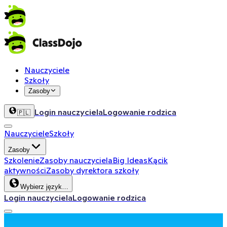
Nauczyciele
Szkoły
Zasoby
Login nauczyciela
Logowanie rodzica
🇵🇱
Nauczyciele
Szkoły
Zasoby
Szkolenie
Zasoby nauczyciela
Big Ideas
Kącik
aktywności
Zasoby dyrektora szkoły
Wybierz język…
Login nauczyciela
Logowanie rodzica