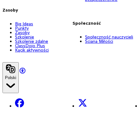
Zasoby
Społeczność
Big Ideas
Punkty
Zasoby
Szkolenie
Społeczność nauczycieli
Szkolenie zdalne
Ściana Miłości
ClassDojo Plus
Kącik aktywności
Polski
Facebook
X