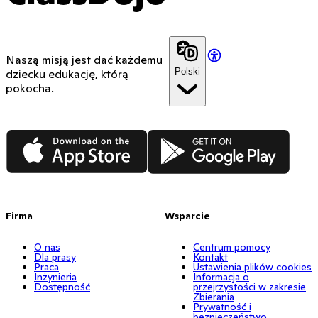
Naszą misją jest dać każdemu
Polski
dziecku edukację, którą
pokocha.
App Store
Google Play
Firma
Wsparcie
O nas
Centrum pomocy
Dla prasy
Kontakt
Praca
Ustawienia plików cookies
Inżynieria
Informacja o
Dostępność
przejrzystości w zakresie
Zbierania
Prywatność i
bezpieczeństwo