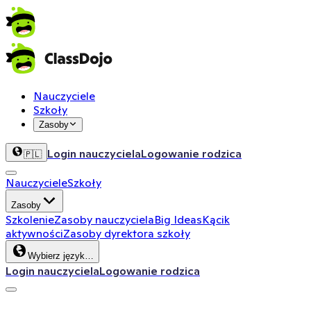
Nauczyciele
Szkoły
Zasoby
Login nauczyciela
Logowanie rodzica
🇵🇱
Nauczyciele
Szkoły
Zasoby
Szkolenie
Zasoby nauczyciela
Big Ideas
Kącik
aktywności
Zasoby dyrektora szkoły
Wybierz język…
Login nauczyciela
Logowanie rodzica