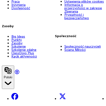
Praca
Ustawienia plików cookies
Inżynieria
Informacja o
Dostępność
przejrzystości w zakresie
Zbierania
Prywatność i
bezpieczeństwo
Zasoby
Społeczność
Big Ideas
Punkty
Zasoby
Szkolenie
Społeczność nauczycieli
Szkolenie zdalne
Ściana Miłości
ClassDojo Plus
Kącik aktywności
Polski
Facebook
X