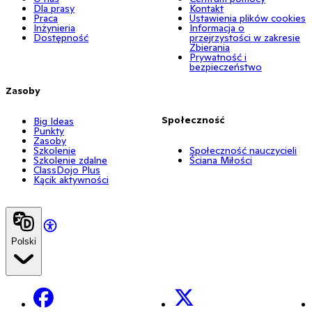
Dla prasy
Kontakt
Praca
Ustawienia plików cookies
Inżynieria
Informacja o
Dostępność
przejrzystości w zakresie
Zbierania
Prywatność i
bezpieczeństwo
Zasoby
Społeczność
Big Ideas
Punkty
Zasoby
Szkolenie
Społeczność nauczycieli
Szkolenie zdalne
Ściana Miłości
ClassDojo Plus
Kącik aktywności
Polski
Facebook
X