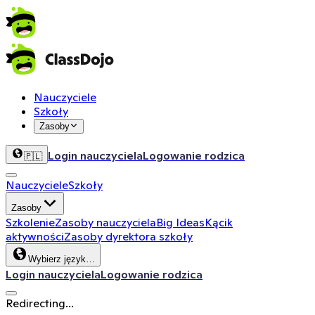
Nauczyciele
Szkoły
Zasoby
Login nauczyciela
Logowanie rodzica
🇵🇱
Nauczyciele
Szkoły
Zasoby
Szkolenie
Zasoby nauczyciela
Big Ideas
Kącik
aktywności
Zasoby dyrektora szkoły
Wybierz język…
Login nauczyciela
Logowanie rodzica
Redirecting...