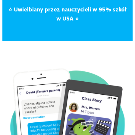
⭐
Uwielbiany przez nauczycieli w 95% szkół
w USA
⭐