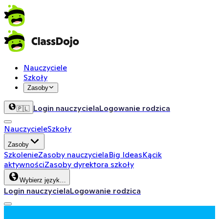
Nauczyciele
Szkoły
Zasoby
Login nauczyciela
Logowanie rodzica
🇵🇱
Nauczyciele
Szkoły
Zasoby
Szkolenie
Zasoby nauczyciela
Big Ideas
Kącik
aktywności
Zasoby dyrektora szkoły
Wybierz język…
Login nauczyciela
Logowanie rodzica