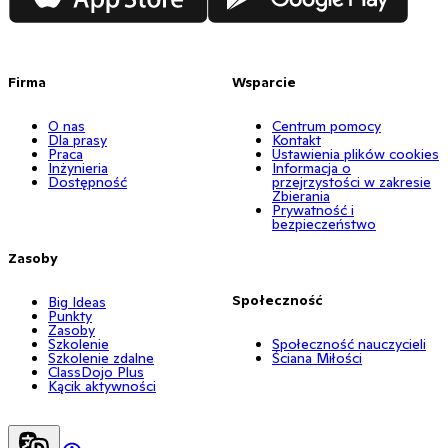
Firma
Wsparcie
O nas
Centrum pomocy
Dla prasy
Kontakt
Praca
Ustawienia plików cookies
Inżynieria
Informacja o
Dostępność
przejrzystości w zakresie
Zbierania
Prywatność i
bezpieczeństwo
Zasoby
Społeczność
Big Ideas
Punkty
Zasoby
Szkolenie
Społeczność nauczycieli
Szkolenie zdalne
Ściana Miłości
ClassDojo Plus
Kącik aktywności