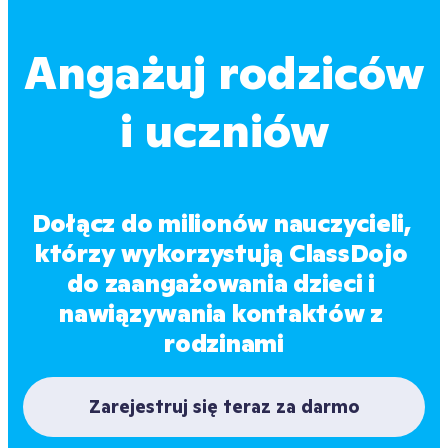
Angażuj rodziców
i uczniów
Dołącz do milionów nauczycieli, 
którzy wykorzystują ClassDojo 
do zaangażowania dzieci i 
nawiązywania kontaktów z 
rodzinami
Zarejestruj się teraz za darmo