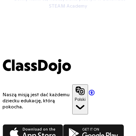
STEAM Academy
ClassDojo
Naszą misją jest dać każdemu
Polski
dziecku edukację, którą
pokocha.
App Store
Google Play