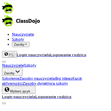
Nauczyciele
Szkoły
Zasoby
Login nauczyciela
Logowanie rodzica
🇵🇱
Nauczyciele
Szkoły
Zasoby
Szkolenie
Zasoby nauczyciela
Big Ideas
Kącik
aktywności
Zasoby dyrektora szkoły
Wybierz język…
Login nauczyciela
Logowanie rodzica