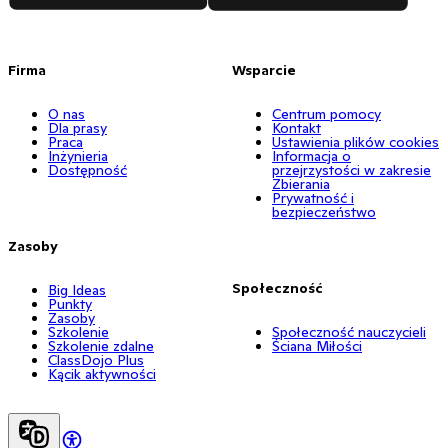
Firma
Wsparcie
O nas
Centrum pomocy
Dla prasy
Kontakt
Praca
Ustawienia plików cookies
Inżynieria
Informacja o
Dostępność
przejrzystości w zakresie
Zbierania
Prywatność i
bezpieczeństwo
Zasoby
Społeczność
Big Ideas
Punkty
Zasoby
Szkolenie
Społeczność nauczycieli
Szkolenie zdalne
Ściana Miłości
ClassDojo Plus
Kącik aktywności