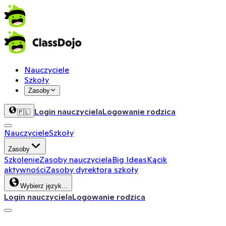
Nauczyciele
Szkoły
Zasoby
Login nauczyciela
Logowanie rodzica
🇵🇱
Nauczyciele
Szkoły
Zasoby
Szkolenie
Zasoby nauczyciela
Big Ideas
Kącik
aktywności
Zasoby dyrektora szkoły
Wybierz język…
Login nauczyciela
Logowanie rodzica