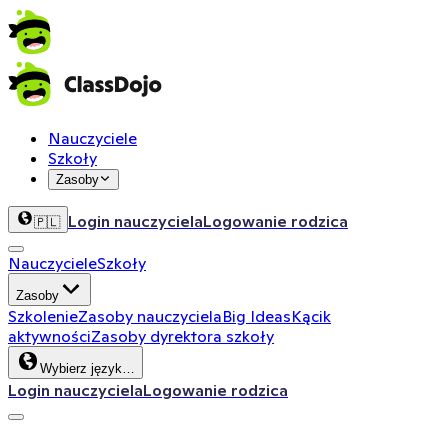
Nauczyciele
Szkoły
Zasoby
Login nauczyciela
Logowanie rodzica
🇵🇱
Nauczyciele
Szkoły
Zasoby
Szkolenie
Zasoby nauczyciela
Big Ideas
Kącik
aktywności
Zasoby dyrektora szkoły
Wybierz język…
Login nauczyciela
Logowanie rodzica
ClassDojo App