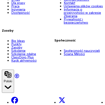
Dla prasy
Kontakt
Praca
Ustawienia plików cookies
Inżynieria
Informacja o
Dostępność
przejrzystości w zakresie
Zbierania
Prywatność i
bezpieczeństwo
Zasoby
Społeczność
Big Ideas
Punkty
Zasoby
Szkolenie
Społeczność nauczycieli
Szkolenie zdalne
Ściana Miłości
ClassDojo Plus
Kącik aktywności
Polski
Facebook
X