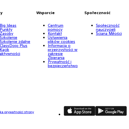
by
Wsparcie
Społeczność
Big Ideas
Centrum
Społeczność
Punkty
pomocy
nauczycieli
Zasoby
Kontakt
Ściana Miłości
Szkolenie
Ustawienia
Szkolenie zdalne
plików cookies
ClassDojo Plus
Informacja o
Kącik
przejrzystości w
aktywności
zakresie
Zbierania
Prywatność i
bezpieczeństwo
App Store
Google Play
yka prywatności strony