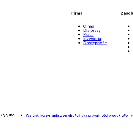
Firma
Zaso
O nas
Dla prasy
Praca
Inżynieria
Dostępność
Dojo, Inc
Warunki korzystania z serwisu
Polityka prywatności produktu
Polit