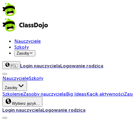
Nauczyciele
Szkoły
Zasoby
Login nauczyciela
Logowanie rodzica
🇵🇱
Nauczyciele
Szkoły
Zasoby
Szkolenie
Zasoby nauczyciela
Big Ideas
Kącik aktywności
Zas
Wybierz język…
Login nauczyciela
Logowanie rodzica
ClassDojo App