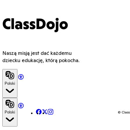
ClassDojo
Naszą misją jest dać każdemu
dziecku edukację, którą pokocha.
Polski
Facebook
X
Instagram
© Class
Polski