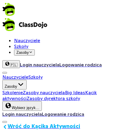
Nauczyciele
Szkoły
Zasoby
Login nauczyciela
Logowanie rodzica
🇵🇱
Nauczyciele
Szkoły
Zasoby
Szkolenie
Zasoby nauczyciela
Big Ideas
Kącik
aktywności
Zasoby dyrektora szkoły
Wybierz język…
Login nauczyciela
Logowanie rodzica
Wróć do Kącika Aktywności