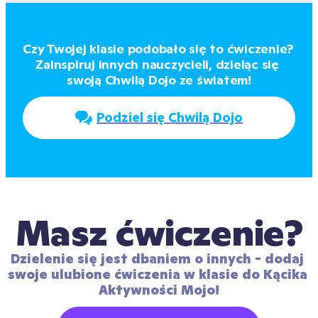
Czy Twojej klasie podobało się to ćwiczenie? 
Zainspiruj innych nauczycieli, dzieląc się 
swoją Chwilą Dojo ze światem!
Podziel się Chwilą Dojo
Masz ćwiczenie?
Dzielenie się jest dbaniem o innych - dodaj 
swoje ulubione ćwiczenia w klasie do Kącika 
Aktywności Mojo!