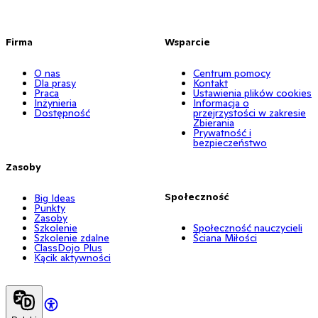
Firma
Wsparcie
O nas
Centrum pomocy
Dla prasy
Kontakt
Praca
Ustawienia plików cookies
Inżynieria
Informacja o
Dostępność
przejrzystości w zakresie
Zbierania
Prywatność i
bezpieczeństwo
Zasoby
Społeczność
Big Ideas
Punkty
Zasoby
Szkolenie
Społeczność nauczycieli
Szkolenie zdalne
Ściana Miłości
ClassDojo Plus
Kącik aktywności