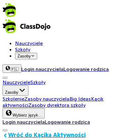
Nauczyciele
Szkoły
Zasoby
Login nauczyciela
Logowanie rodzica
🇵🇱
Nauczyciele
Szkoły
Zasoby
Szkolenie
Zasoby nauczyciela
Big Ideas
Kącik
aktywności
Zasoby dyrektora szkoły
Wybierz język…
Login nauczyciela
Logowanie rodzica
Wróć do Kącika Aktywności