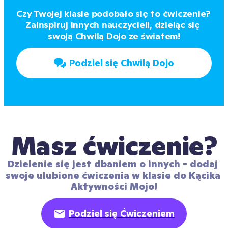
Czy Twojej klasie podobało się to ćwiczenie? 
Zainspiruj innych nauczycieli, dzieląc się 
swoją Chwilą Dojo ze światem!
Podziel się Chwilą Dojo
Masz ćwiczenie?
Dzielenie się jest dbaniem o innych - dodaj 
swoje ulubione ćwiczenia w klasie do Kącika 
Aktywności Mojo!
Podziel się Ćwiczeniem