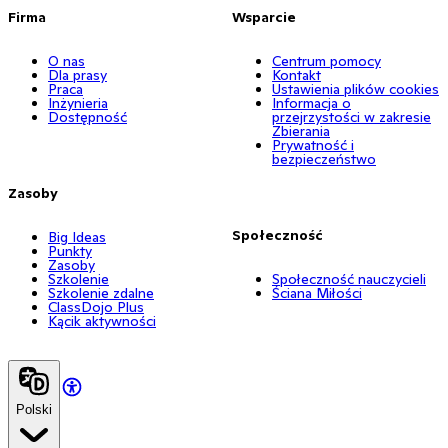
Firma
Wsparcie
O nas
Centrum pomocy
Dla prasy
Kontakt
Praca
Ustawienia plików cookies
Inżynieria
Informacja o
Dostępność
przejrzystości w zakresie
Zbierania
Prywatność i
bezpieczeństwo
Zasoby
Społeczność
Big Ideas
Punkty
Zasoby
Szkolenie
Społeczność nauczycieli
Szkolenie zdalne
Ściana Miłości
ClassDojo Plus
Kącik aktywności
Polski