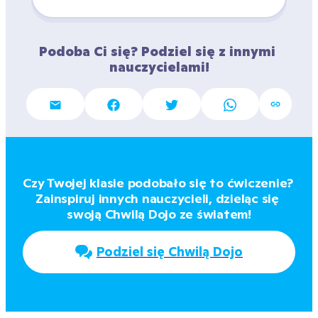
Podoba Ci się? Podziel się z innymi 
nauczycielami!
Czy Twojej klasie podobało się to ćwiczenie? 
Zainspiruj innych nauczycieli, dzieląc się 
swoją Chwilą Dojo ze światem!
Podziel się Chwilą Dojo