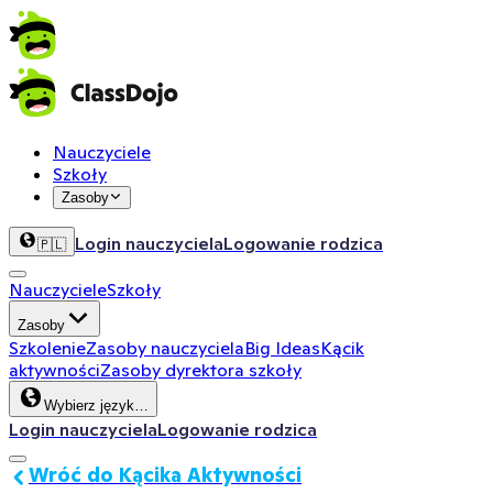
Nauczyciele
Szkoły
Zasoby
Login nauczyciela
Logowanie rodzica
🇵🇱
Nauczyciele
Szkoły
Zasoby
Szkolenie
Zasoby nauczyciela
Big Ideas
Kącik
aktywności
Zasoby dyrektora szkoły
Wybierz język…
Login nauczyciela
Logowanie rodzica
Wróć do Kącika Aktywności