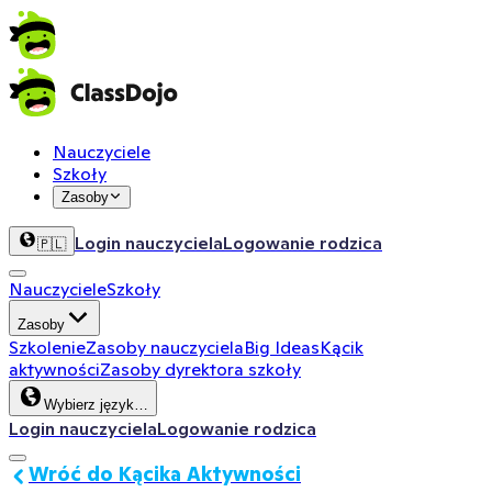
Nauczyciele
Szkoły
Zasoby
Login nauczyciela
Logowanie rodzica
🇵🇱
Nauczyciele
Szkoły
Zasoby
Szkolenie
Zasoby nauczyciela
Big Ideas
Kącik
aktywności
Zasoby dyrektora szkoły
Wybierz język…
Login nauczyciela
Logowanie rodzica
Wróć do Kącika Aktywności