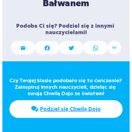
Bałwanem
Podoba Ci się? Podziel się z innymi 
nauczycielami!
Czy Twojej klasie podobało się to ćwiczenie? 
Zainspiruj innych nauczycieli, dzieląc się 
swoją Chwilą Dojo ze światem!
Podziel się Chwilą Dojo