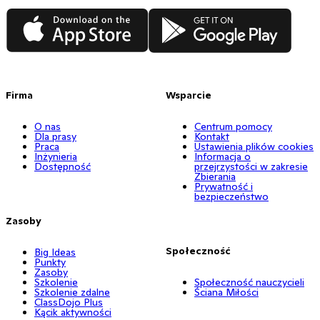
App Store
Google Play
Firma
Wsparcie
O nas
Centrum pomocy
Dla prasy
Kontakt
Praca
Ustawienia plików cookies
Inżynieria
Informacja o
Dostępność
przejrzystości w zakresie
Zbierania
Prywatność i
bezpieczeństwo
Zasoby
Społeczność
Big Ideas
Punkty
Zasoby
Szkolenie
Społeczność nauczycieli
Szkolenie zdalne
Ściana Miłości
ClassDojo Plus
Kącik aktywności