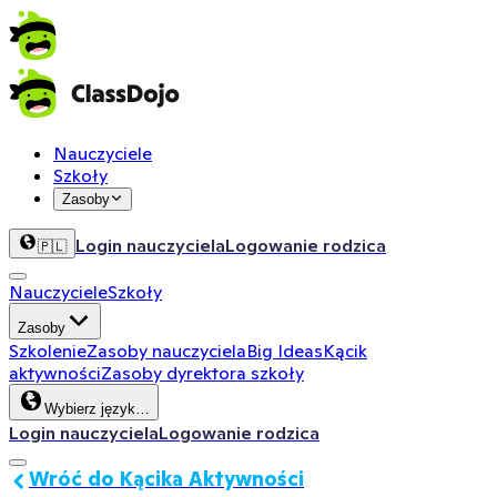
Nauczyciele
Szkoły
Zasoby
Login nauczyciela
Logowanie rodzica
🇵🇱
Nauczyciele
Szkoły
Zasoby
Szkolenie
Zasoby nauczyciela
Big Ideas
Kącik
aktywności
Zasoby dyrektora szkoły
Wybierz język…
Login nauczyciela
Logowanie rodzica
Wróć do Kącika Aktywności