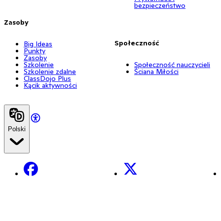
bezpieczeństwo
Zasoby
Społeczność
Big Ideas
Punkty
Zasoby
Szkolenie
Społeczność nauczycieli
Szkolenie zdalne
Ściana Miłości
ClassDojo Plus
Kącik aktywności
Polski
Facebook
X