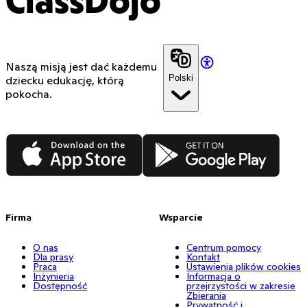
ClassDojo
Naszą misją jest dać każdemu
Polski
dziecku edukację, którą
pokocha.
App Store
Google Play
Firma
Wsparcie
O nas
Centrum pomocy
Dla prasy
Kontakt
Praca
Ustawienia plików cookies
Inżynieria
Informacja o
Dostępność
przejrzystości w zakresie
Zbierania
Prywatność i