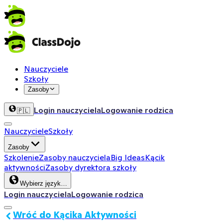
Nauczyciele
Szkoły
Zasoby
Login nauczyciela
Logowanie rodzica
🇵🇱
Nauczyciele
Szkoły
Zasoby
Szkolenie
Zasoby nauczyciela
Big Ideas
Kącik
aktywności
Zasoby dyrektora szkoły
Wybierz język…
Login nauczyciela
Logowanie rodzica
Wróć do Kącika Aktywności