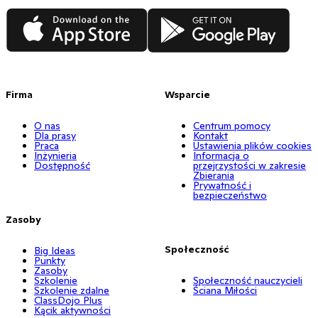
App Store
Google Play
Firma
Wsparcie
O nas
Centrum pomocy
Dla prasy
Kontakt
Praca
Ustawienia plików cookies
Inżynieria
Informacja o
Dostępność
przejrzystości w zakresie
Zbierania
Prywatność i
bezpieczeństwo
Zasoby
Społeczność
Big Ideas
Punkty
Zasoby
Szkolenie
Społeczność nauczycieli
Szkolenie zdalne
Ściana Miłości
ClassDojo Plus
Kącik aktywności