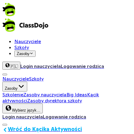
Nauczyciele
Szkoły
Zasoby
Login nauczyciela
Logowanie rodzica
🇵🇱
Nauczyciele
Szkoły
Zasoby
Szkolenie
Zasoby nauczyciela
Big Ideas
Kącik
aktywności
Zasoby dyrektora szkoły
Wybierz język…
Login nauczyciela
Logowanie rodzica
Wróć do Kącika Aktywności