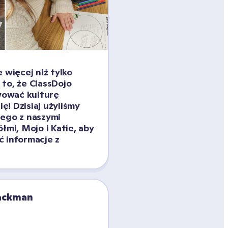
 więcej niż tylko 
to, że ClassDojo 
ować kulturę 
ię! Dzisiaj użyliśmy 
ego z naszymi 
łmi, Mojo i Katie, aby 
 informacje z 
lackman