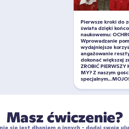
Pierwsze kroki do 
świata dzięki końc
naukowemu: OCHR
Wprowadzanie pomy
wydajniejsze korzys
angażowanie reszty 
dokonać większej z
ZROBIĆ PIERWSZY K
MY? Z naszym gośc
specjalnym...MOJO!
Masz ćwiczenie?
nie się jest dbaniem o innych - dodaj swoje ulu