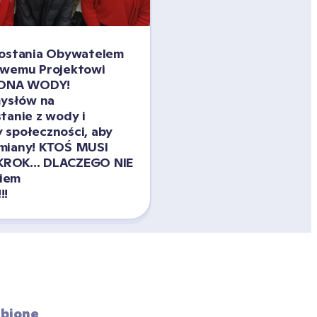
zostania Obywatelem 
owemu Projektowi 
ONA WODY! 
słów na 
tanie z wody i 
społeczności, aby 
miany! KTOŚ MUSI 
ROK... DLACZEGO NIE 
iem 
!!
bione 