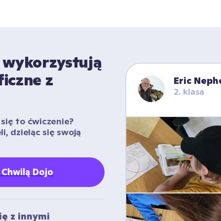
 wykorzystują  
iczne z 
Eric Nep
2. klasa
się to ćwiczenie? 
i, dzieląc się swoją 
ę Chwilą Dojo
ę z innymi 