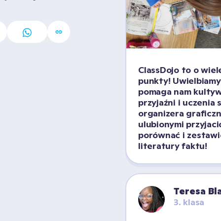
ClassDojo to o wiele
punkty! Uwielbiamy 
pomaga nam kultyw
przyjaźni i uczenia s
organizera graficzn
ulubionymi przyjació
porównać i zestawić
literatury faktu!
Teresa B
3. klasa