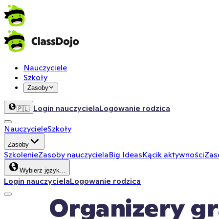
Nauczyciele
Szkoły
Zasoby
Login nauczyciela
Logowanie rodzica
🇵🇱
Nauczyciele
Szkoły
Zasoby
Szkolenie
Zasoby nauczyciela
Big Ideas
Kącik aktywności
Zas
Wybierz język…
Login nauczyciela
Logowanie rodzica
 Organizery g