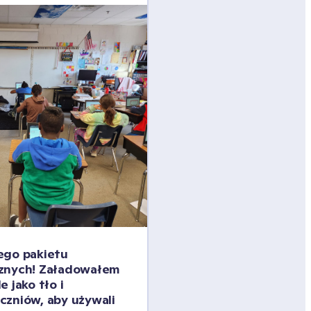
ego pakietu 
znych! Załadowałem 
 jako tło i 
zniów, aby używali 