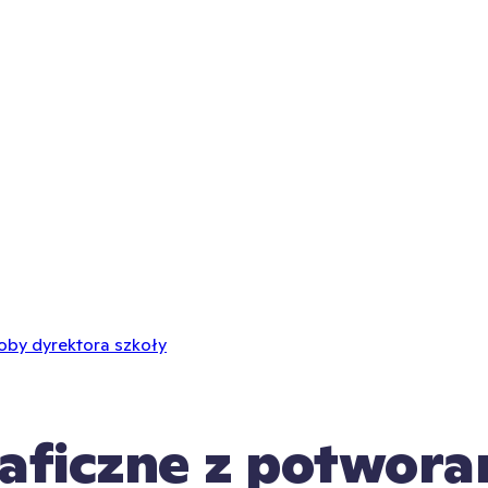
oby dyrektora szkoły
raficzne z potwora