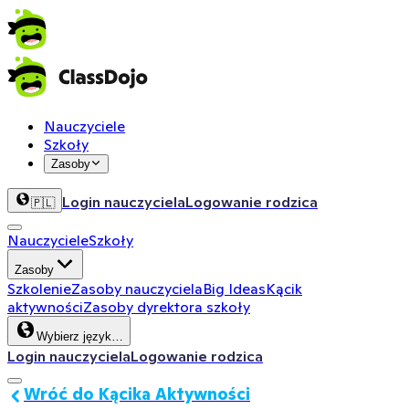
Nauczyciele
Szkoły
Zasoby
Login nauczyciela
Logowanie rodzica
🇵🇱
Nauczyciele
Szkoły
Zasoby
Szkolenie
Zasoby nauczyciela
Big Ideas
Kącik
aktywności
Zasoby dyrektora szkoły
Wybierz język…
Login nauczyciela
Logowanie rodzica
Wróć do Kącika Aktywności