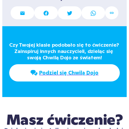
Czy Twojej klasie podobało się to ćwiczenie? 
Zainspiruj innych nauczycieli, dzieląc się 
swoją Chwilą Dojo ze światem!
Podziel się Chwilą Dojo
Masz ćwiczenie?