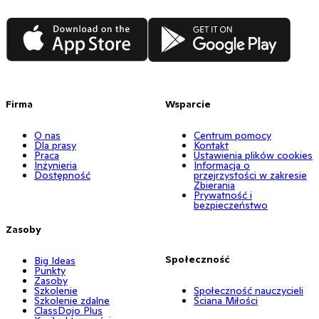
App Store
Google Play
Firma
Wsparcie
O nas
Centrum pomocy
Dla prasy
Kontakt
Praca
Ustawienia plików cookies
Inżynieria
Informacja o
Dostępność
przejrzystości w zakresie
Zbierania
Prywatność i
bezpieczeństwo
Zasoby
Społeczność
Big Ideas
Punkty
Zasoby
Szkolenie
Społeczność nauczycieli
Szkolenie zdalne
Ściana Miłości
ClassDojo Plus