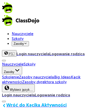
Nauczyciele
Szkoły
Zasoby
Login nauczyciela
Logowanie rodzica
🇵🇱
Nauczyciele
Szkoły
Zasoby
Szkolenie
Zasoby nauczyciela
Big Ideas
Kącik
aktywności
Zasoby dyrektora szkoły
Wybierz język…
Login nauczyciela
Logowanie rodzica
Wróć do Kącika Aktywności