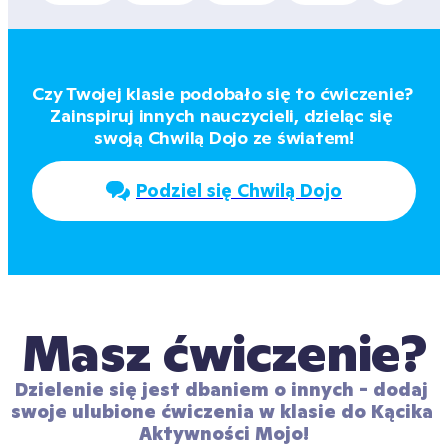
Czy Twojej klasie podobało się to ćwiczenie? 
Zainspiruj innych nauczycieli, dzieląc się 
swoją Chwilą Dojo ze światem!
Podziel się Chwilą Dojo
Masz ćwiczenie?
Dzielenie się jest dbaniem o innych - dodaj 
swoje ulubione ćwiczenia w klasie do Kącika 
Aktywności Mojo!