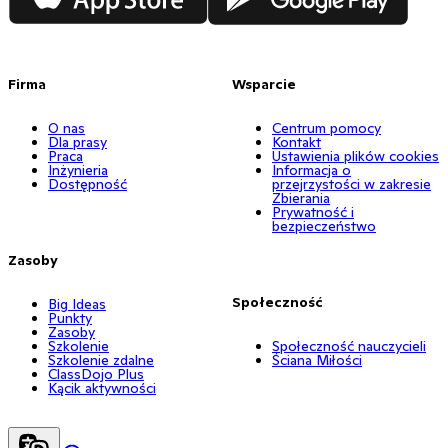
Firma
Wsparcie
O nas
Centrum pomocy
Dla prasy
Kontakt
Praca
Ustawienia plików cookies
Inżynieria
Informacja o
Dostępność
przejrzystości w zakresie
Zbierania
Prywatność i
bezpieczeństwo
Zasoby
Społeczność
Big Ideas
Punkty
Zasoby
Szkolenie
Społeczność nauczycieli
Szkolenie zdalne
Ściana Miłości
ClassDojo Plus
Kącik aktywności