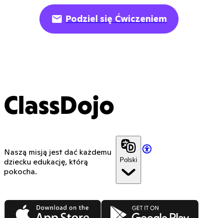
Podziel się Ćwiczeniem
ClassDojo
Naszą misją jest dać każdemu
Polski
dziecku edukację, którą
pokocha.
App Store
Google Play