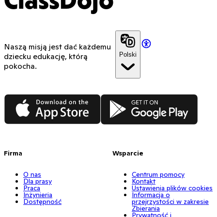
ClassDojo
Naszą misją jest dać każdemu
Polski
dziecku edukację, którą
pokocha.
App Store
Google Play
Firma
Wsparcie
O nas
Centrum pomocy
Dla prasy
Kontakt
Praca
Ustawienia plików cookies
Inżynieria
Informacja o
Dostępność
przejrzystości w zakresie
Zbierania
Prywatność i