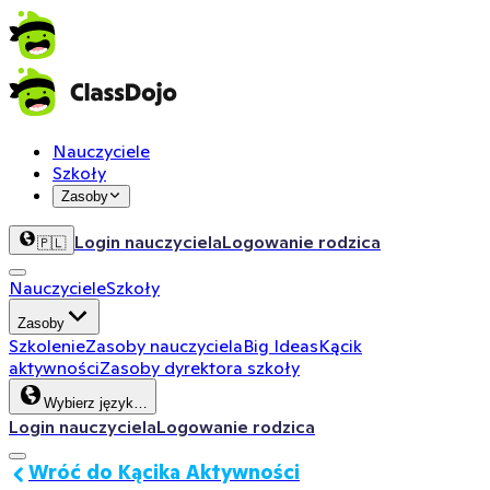
Nauczyciele
Szkoły
Zasoby
Login nauczyciela
Logowanie rodzica
🇵🇱
Nauczyciele
Szkoły
Zasoby
Szkolenie
Zasoby nauczyciela
Big Ideas
Kącik
aktywności
Zasoby dyrektora szkoły
Wybierz język…
Login nauczyciela
Logowanie rodzica
Wróć do Kącika Aktywności