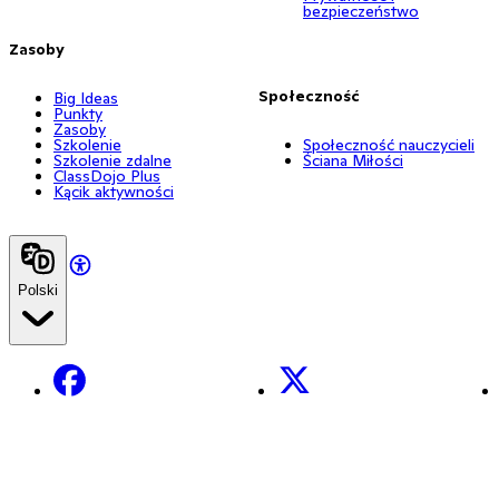
bezpieczeństwo
Zasoby
Społeczność
Big Ideas
Punkty
Zasoby
Szkolenie
Społeczność nauczycieli
Szkolenie zdalne
Ściana Miłości
ClassDojo Plus
Kącik aktywności
Polski
Facebook
X