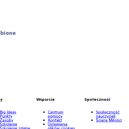
bione 
by
Wsparcie
Społeczność
Big Ideas
Centrum
Społeczność
Punkty
pomocy
nauczycieli
Zasoby
Kontakt
Ściana Miłości
Szkolenie
Ustawienia
Szkolenie zdalne
plików cookies