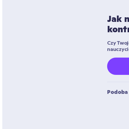
Jak n
kontr
Czy Twoje
nauczyci
Podoba 