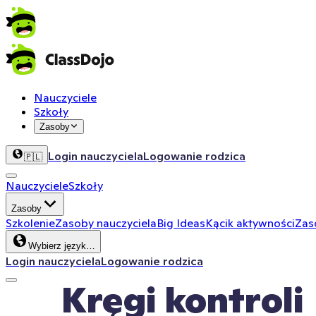
Nauczyciele
Szkoły
Zasoby
Login nauczyciela
Logowanie rodzica
🇵🇱
Nauczyciele
Szkoły
Zasoby
Szkolenie
Zasoby nauczyciela
Big Ideas
Kącik aktywności
Zas
Wybierz język…
Login nauczyciela
Logowanie rodzica
Kręgi kontroli