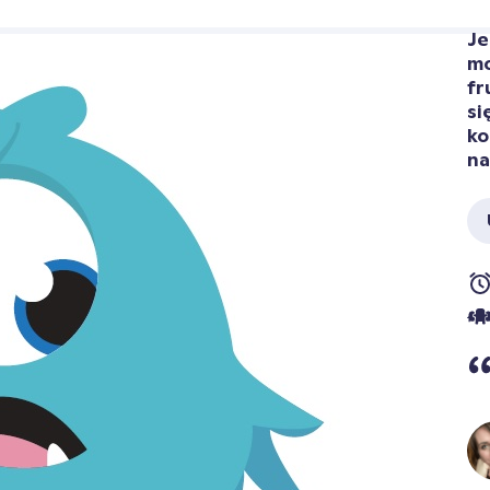
Je
mo
fr
si
ko
na