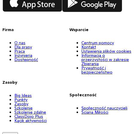
Firma
Wsparcie
O nas
Centrum pomocy
Dla prasy
Kontakt
Praca
Ustawienia plików cookies
Inżynieria
Informacja o
Dostępność
przejrzystości w zakresie
Zbierania
Prywatność i
bezpieczeństwo
Zasoby
Społeczność
Big Ideas
Punkty
Zasoby
Szkolenie
Społeczność nauczycieli
Szkolenie zdalne
Ściana Miłości
ClassDojo Plus
Kącik aktywności