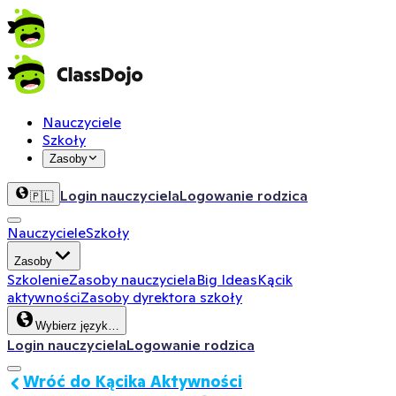
Nauczyciele
Szkoły
Zasoby
Login nauczyciela
Logowanie rodzica
🇵🇱
Nauczyciele
Szkoły
Zasoby
Szkolenie
Zasoby nauczyciela
Big Ideas
Kącik
aktywności
Zasoby dyrektora szkoły
Wybierz język…
Login nauczyciela
Logowanie rodzica
Wróć do Kącika Aktywności