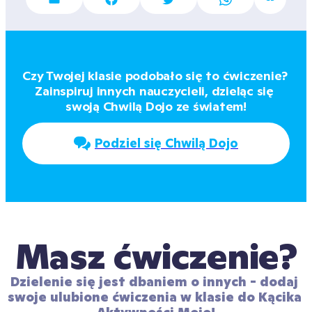
Czy Twojej klasie podobało się to ćwiczenie? 
Zainspiruj innych nauczycieli, dzieląc się 
swoją Chwilą Dojo ze światem!
Podziel się Chwilą Dojo
Masz ćwiczenie?
Dzielenie się jest dbaniem o innych - dodaj 
swoje ulubione ćwiczenia w klasie do Kącika 