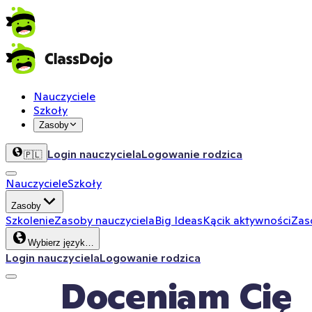
Nauczyciele
Szkoły
Zasoby
Login nauczyciela
Logowanie rodzica
🇵🇱
Nauczyciele
Szkoły
Zasoby
Szkolenie
Zasoby nauczyciela
Big Ideas
Kącik aktywności
Zas
Wybierz język…
Login nauczyciela
Logowanie rodzica
Doceniam Cię