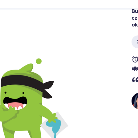
Bu
cz
ok