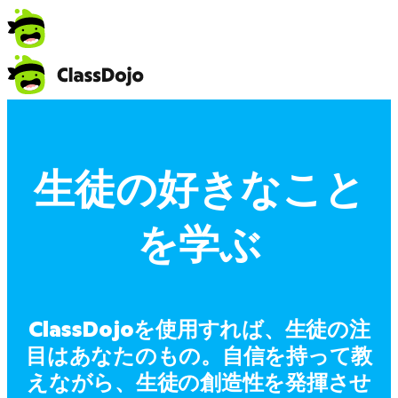
生徒の好きなこと
を学ぶ
ClassDojoを使用すれば、生徒の注
目はあなたのもの。自信を持って教
えながら、生徒の創造性を発揮させ