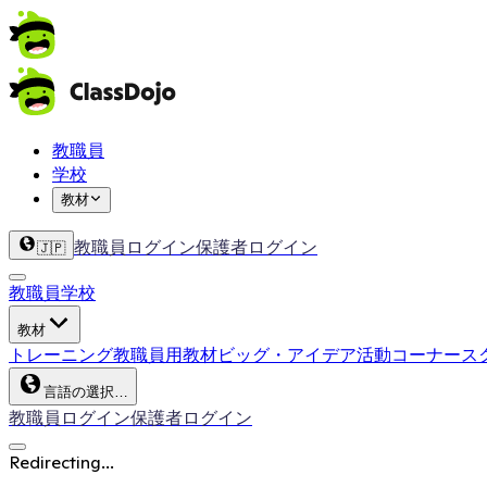
教職員
学校
教材
教職員ログイン
保護者ログイン
🇯🇵
教職員
学校
教材
トレーニング
教職員用教材
ビッグ・アイデア
活動コーナー
ス
言語の選択…
教職員ログイン
保護者ログイン
Redirecting...