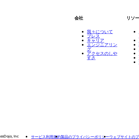
会社
リソ
我々について
プレス
キャリア
エンジニアリン
グ
アクセスのしや
すさ
ssDojo, Inc
サービス利用規約
製品のプライバシーポリシー
ウェブサイトのプ