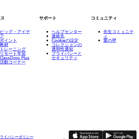
ース
サポート
コミュニティ
ビッグ・アイデ
ヘルプセンター
先生コミュニテ
ア
連絡先
ィ
ポイント
Cookieの設定
愛の壁
教材
コレクションの
トレーニング
透明性通知
リモート学習
プライバシーと
ClassDojo Plus
セキュリティ
活動コーナー
App Store
Google Play
ライバシーポリシー