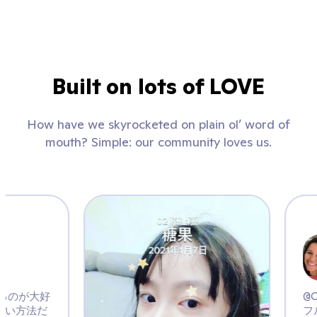
Built on lots of LOVE
How have we skyrocketed on plain ol’ word of
mouth? Simple: our community loves us.
_k
ルネスを練習するのが大好
ても素晴らしい方法だ