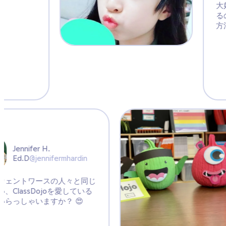
rmhardin
人々と同じ
を愛している
？ 😍