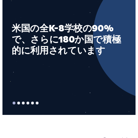
米
米国の全K-8学校の90%
い
で、さらに180か国で積極
C
的に利用されています
す