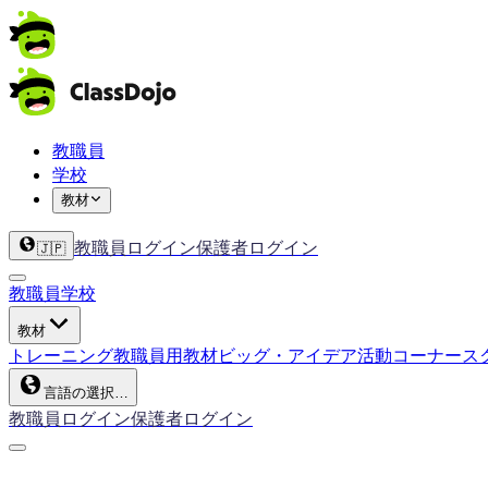
教職員
学校
教材
教職員ログイン
保護者ログイン
🇯🇵
教職員
学校
教材
トレーニング
教職員用教材
ビッグ・アイデア
活動コーナー
ス
言語の選択…
教職員ログイン
保護者ログイン