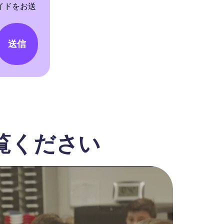
イドをお送
送信
覧ください