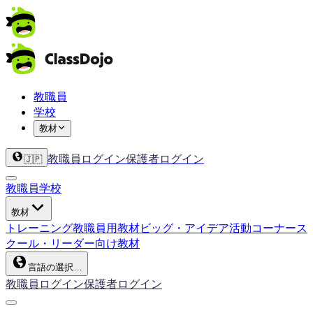
教職員
学校
教材
教職員ログイン
保護者ログイン
🇯🇵
教職員
学校
教材
トレーニング
教職員用教材
ビッグ・アイデア
活動コーナー
ス
クール・リーダー向け教材
言語の選択…
教職員ログイン
保護者ログイン
ClassDojo App