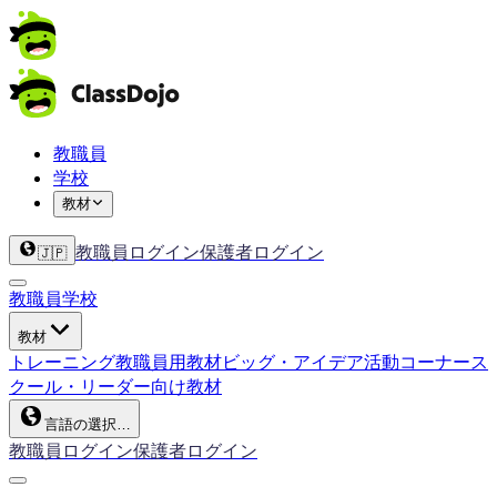
教職員
学校
教材
教職員ログイン
保護者ログイン
🇯🇵
教職員
学校
教材
トレーニング
教職員用教材
ビッグ・アイデア
活動コーナー
ス
クール・リーダー向け教材
言語の選択…
教職員ログイン
保護者ログイン
ClassDojo App