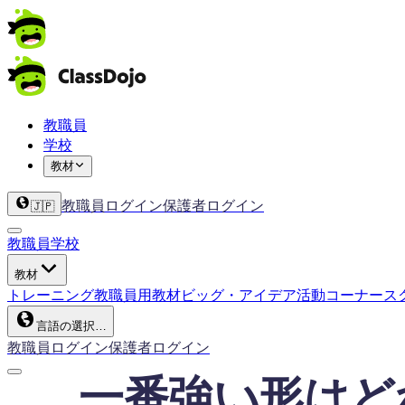
教職員
学校
教材
教職員ログイン
保護者ログイン
🇯🇵
教職員
学校
教材
トレーニング
教職員用教材
ビッグ・アイデア
活動コーナー
ス
言語の選択…
教職員ログイン
保護者ログイン
一番強い形はど