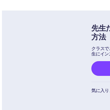
先生
方法
クラスで
生にイン
気に入り