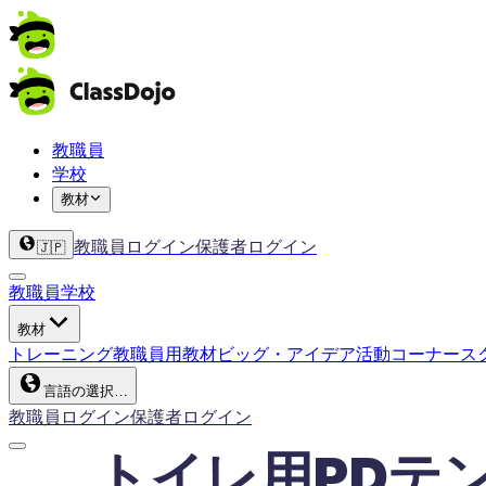
教職員
学校
教材
教職員ログイン
保護者ログイン
🇯🇵
教職員
学校
教材
トレーニング
教職員用教材
ビッグ・アイデア
活動コーナー
ス
言語の選択…
教職員ログイン
保護者ログイン
トイレ用PDテ