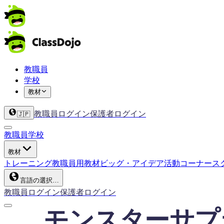
教職員
学校
教材
教職員ログイン
保護者ログイン
🇯🇵
教職員
学校
教材
トレーニング
教職員用教材
ビッグ・アイデア
活動コーナー
ス
言語の選択…
教職員ログイン
保護者ログイン
モンスターサプ