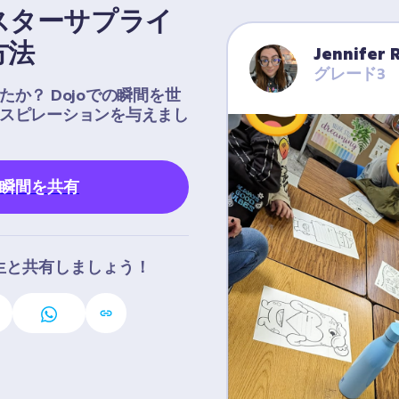
スターサプライ
方法
Jennifer 
グレード3
か？ Dojoでの瞬間を世
スピレーションを与えまし
の瞬間を共有
生と共有しましょう！