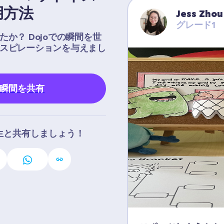
用方法
Jess Zhou
グレード1
か？ Dojoでの瞬間を世
スピレーションを与えまし
の瞬間を共有
生と共有しましょう！