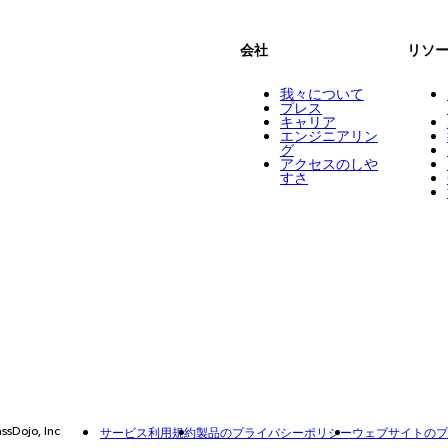
会社
リソ
我々について
プレス
キャリア
エンジニアリン
グ
アクセスのしや
すさ
ssDojo, Inc
サービス利用規約
製品のプライバシーポリシー
ウェブサイトのプ