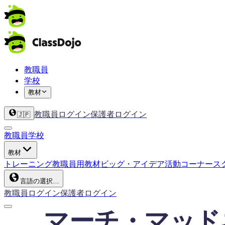
教職員
学校
教材
教職員ログイン
保護者ログイン
🇯🇵
教職員
学校
教材
トレーニング
教職員用教材
ビッグ・アイデア
活動コーナー
ス
言語の選択…
教職員ログイン
保護者ログイン
マーチ・マッド