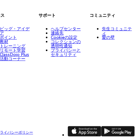
ース
サポート
コミュニティ
ビッグ・アイデ
ヘルプセンター
先生コミュニテ
ア
連絡先
ィ
ポイント
Cookieの設定
愛の壁
教材
コレクションの
トレーニング
透明性通知
リモート学習
プライバシーと
ClassDojo Plus
セキュリティ
活動コーナー
App Store
Google Play
ライバシーポリシー