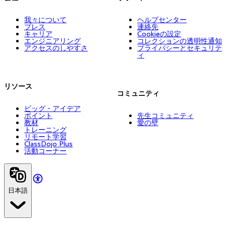
我々について
ヘルプセンター
プレス
連絡先
キャリア
Cookieの設定
エンジニアリング
コレクションの透明性通知
アクセスのしやすさ
プライバシーとセキュリテ
ィ
リソース
コミュニティ
ビッグ・アイデア
ポイント
先生コミュニティ
教材
愛の壁
トレーニング
リモート学習
ClassDojo Plus
活動コーナー
日本語