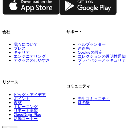
会社
サポート
我々について
ヘルプセンター
プレス
連絡先
キャリア
Cookieの設定
エンジニアリング
コレクションの透明性通知
アクセスのしやすさ
プライバシーとセキュリテ
ィ
リソース
コミュニティ
ビッグ・アイデア
ポイント
先生コミュニティ
教材
愛の壁
トレーニング
リモート学習
ClassDojo Plus
活動コーナー