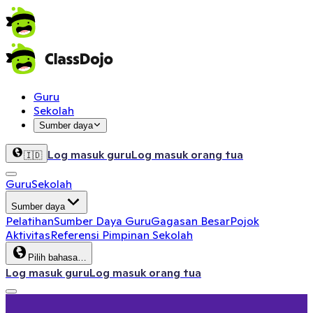
Guru
Sekolah
Sumber daya
Log masuk guru
Log masuk orang tua
🇮🇩
Guru
Sekolah
Sumber daya
Pelatihan
Sumber Daya Guru
Gagasan Besar
Pojok
Aktivitas
Referensi Pimpinan Sekolah
Pilih bahasa…
Log masuk guru
Log masuk orang tua