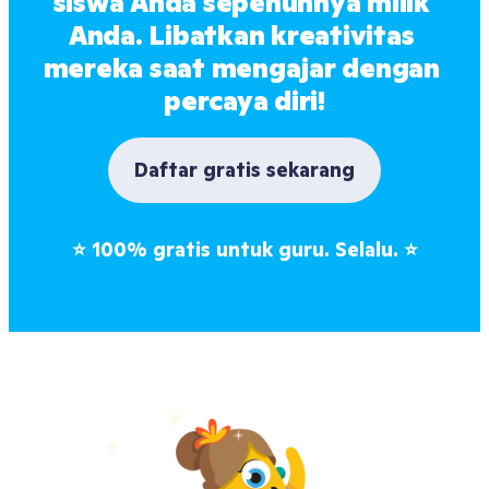
siswa Anda sepenuhnya milik 
Anda. Libatkan kreativitas 
mereka saat mengajar dengan 
percaya diri!
Daftar gratis sekarang
⭐
100% gratis untuk guru. Selalu.
⭐