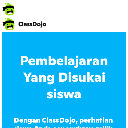
Pembelajaran
Yang Disukai
siswa
Dengan ClassDojo, perhatian 