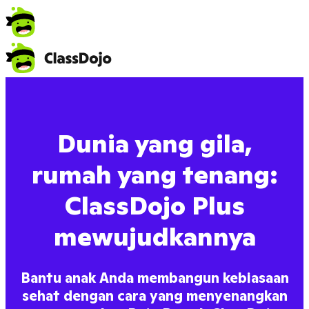
Dunia yang gila,
rumah yang tenang:
ClassDojo Plus
mewujudkannya
Bantu anak Anda membangun kebiasaan
sehat dengan cara yang menyenangkan