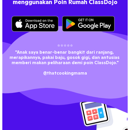
menggunakan Poin Rumah ClassDojo
⭐⭐⭐⭐⭐
"Anak saya benar-benar bangkit dari ranjang, 
merapikannya, pakai baju, gosok gigi, dan antusias 
memberi makan peliharaan demi poin ClassDojo."
@thatcookingmama