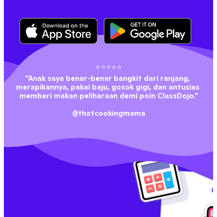
⭐⭐⭐⭐⭐
"Anak saya benar-benar bangkit dari ranjang, 
merapikannya, pakai baju, gosok gigi, dan antusias 
memberi makan peliharaan demi poin ClassDojo."
@thatcookingmama