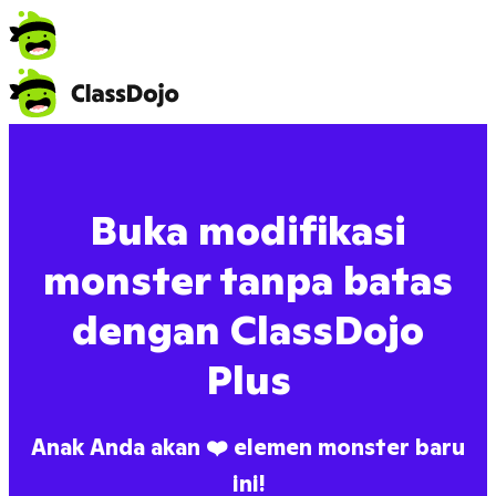
Buka modifikasi
monster tanpa batas
dengan ClassDojo
Plus
Anak Anda akan ❤️ elemen monster baru
ini!