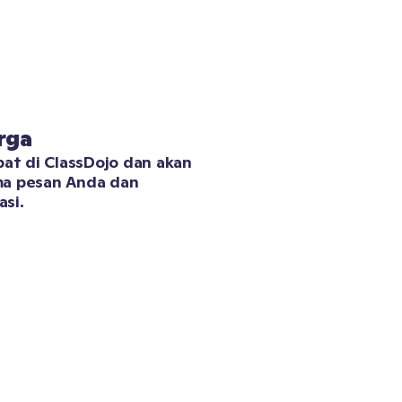
rga
at di ClassDojo dan akan 
a pesan Anda dan 
si. 