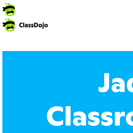
Ja
Classr