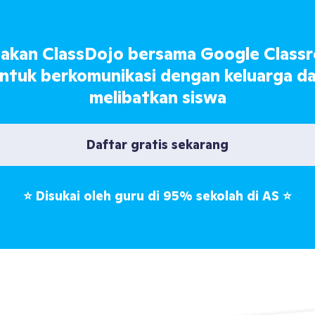
akan ClassDojo bersama Google Class
ntuk berkomunikasi dengan keluarga d
melibatkan siswa
Daftar gratis sekarang
⭐
Disukai oleh guru di 95% sekolah di AS
⭐