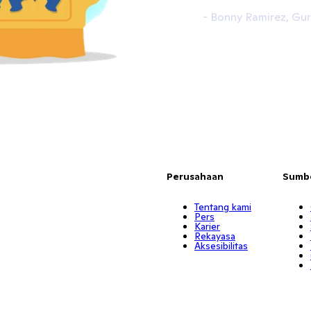
- Bonny Ramirez, Gu
Perusahaan
Sumb
Tentang kami
Pers
Karier
Rekayasa
Aksesibilitas