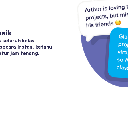
baik
 seluruh kelas. 
ecara instan, ketahui 
atur jam tenang.