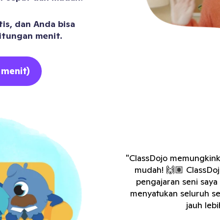
tis, dan Anda bisa
itungan menit.
 menit)
"ClassDojo memungkinka
mudah! 🙌🏽 ClassDojo
pengajaran seni saya
menyatukan seluruh se
jauh leb