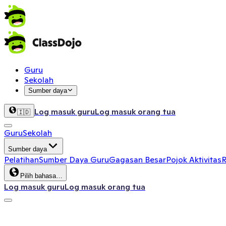
Guru
Sekolah
Sumber daya
Log masuk guru
Log masuk orang tua
🇮🇩
Guru
Sekolah
Sumber daya
Pelatihan
Sumber Daya Guru
Gagasan Besar
Pojok Aktivitas
R
Pilih bahasa…
Log masuk guru
Log masuk orang tua
ClassDojo App