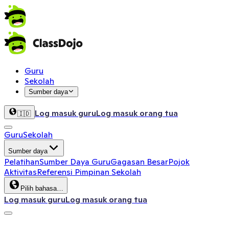
Guru
Sekolah
Sumber daya
Log masuk guru
Log masuk orang tua
🇮🇩
Guru
Sekolah
Sumber daya
Pelatihan
Sumber Daya Guru
Gagasan Besar
Pojok
Aktivitas
Referensi Pimpinan Sekolah
Pilih bahasa…
Log masuk guru
Log masuk orang tua
ClassDojo App