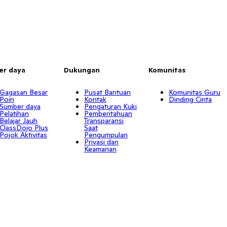
er daya
Dukungan
Komunitas
Gagasan Besar
Pusat Bantuan
Komunitas Guru
Poin
Kontak
Dinding Cinta
Sumber daya
Pengaturan Kuki
Pelatihan
Pemberitahuan
Belajar Jauh
Transparansi
ClassDojo Plus
Saat
Pojok Aktivitas
Pengumpulan
Privasi dan
Keamanan