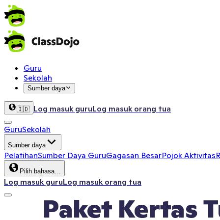
Guru
Sekolah
Sumber daya
Log masuk guru
Log masuk orang tua
🇮🇩
Guru
Sekolah
Sumber daya
Pelatihan
Sumber Daya Guru
Gagasan Besar
Pojok Aktivitas
R
Pilih bahasa…
Log masuk guru
Log masuk orang tua
Paket Kertas T