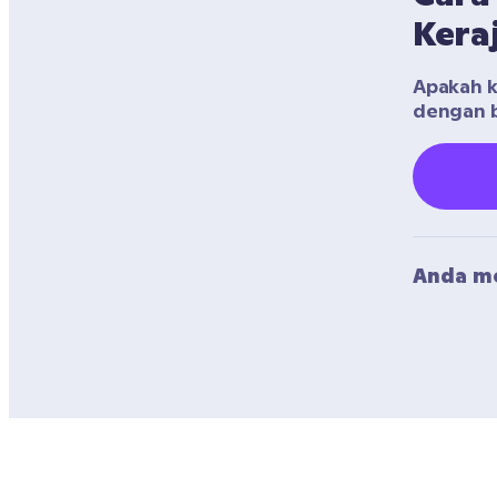
Kera
Apakah ke
dengan b
Anda me