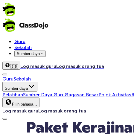
Guru
Sekolah
Sumber daya
Log masuk guru
Log masuk orang tua
🇮🇩
Guru
Sekolah
Sumber daya
Pelatihan
Sumber Daya Guru
Gagasan Besar
Pojok Aktivitas
R
Pilih bahasa…
Log masuk guru
Log masuk orang tua
Paket Kerajin