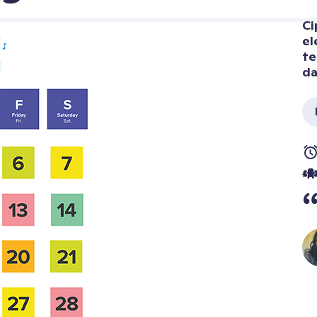
Ci
el
te
da