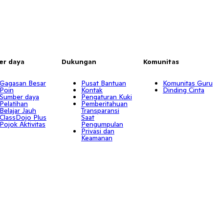
er daya
Dukungan
Komunitas
Gagasan Besar
Pusat Bantuan
Komunitas Guru
Poin
Kontak
Dinding Cinta
Sumber daya
Pengaturan Kuki
Pelatihan
Pemberitahuan
Belajar Jauh
Transparansi
ClassDojo Plus
Saat
Pojok Aktivitas
Pengumpulan
Privasi dan
Keamanan