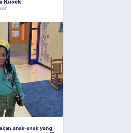
a Kusek
sar
yakan anak-anak yang 