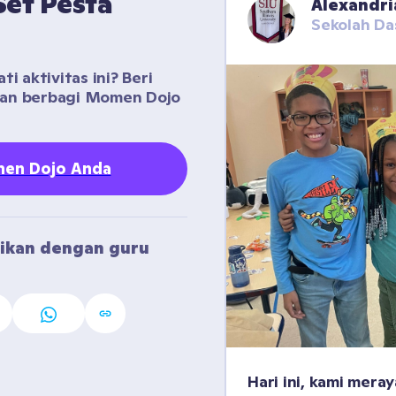
t Pesta 
Alexandri
Sekolah Da
 aktivitas ini? Beri 
gan berbagi Momen Dojo 
en Dojo Anda
ikan dengan guru 
Hari ini, kami mera