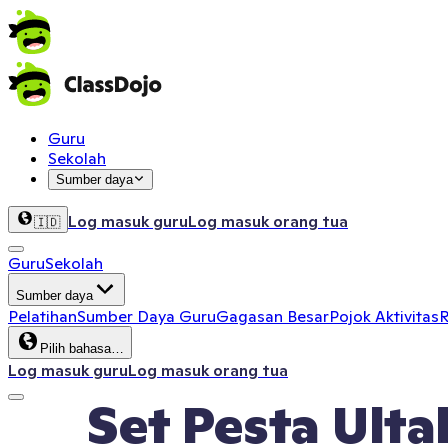
Guru
Sekolah
Sumber daya
Log masuk guru
Log masuk orang tua
🇮🇩
Guru
Sekolah
Sumber daya
Pelatihan
Sumber Daya Guru
Gagasan Besar
Pojok Aktivitas
R
Pilih bahasa…
Log masuk guru
Log masuk orang tua
Set Pesta Ulta