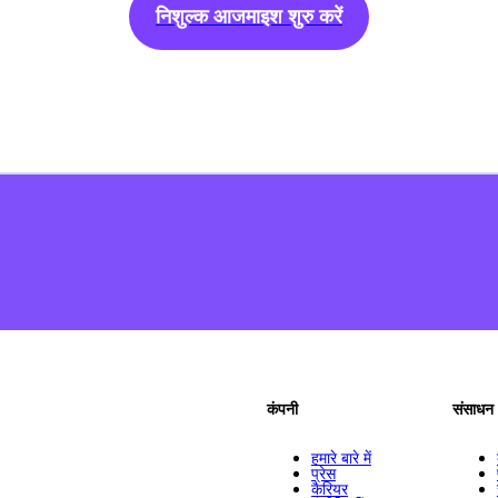
निशुल्क आजमाइश शुरु करें
कंपनी
संसाधन
हमारे बारे में
प्रेस
कैरियर