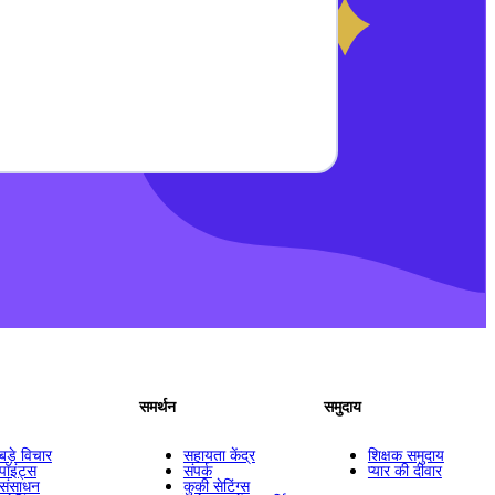
समर्थन
समुदाय
बड़े विचार
सहायता केंद्र
शिक्षक समुदाय
पॉइंट्स
संपर्क
प्यार की दीवार
संसाधन
कुकी सेटिंग्स