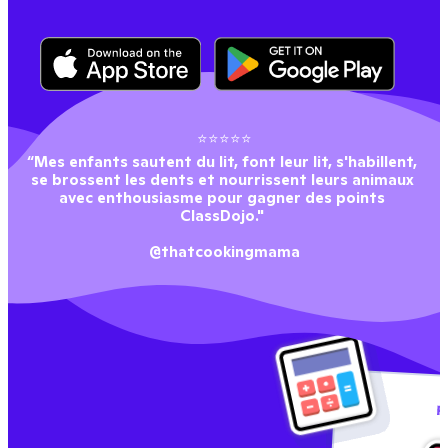
⭐⭐⭐⭐⭐
“Mes enfants sautent du lit, font leur lit, s'habillent, 
se brossent les dents et nourrissent leurs animaux 
avec enthousiasme pour gagner des points 
ClassDojo." 
@thatcookingmama