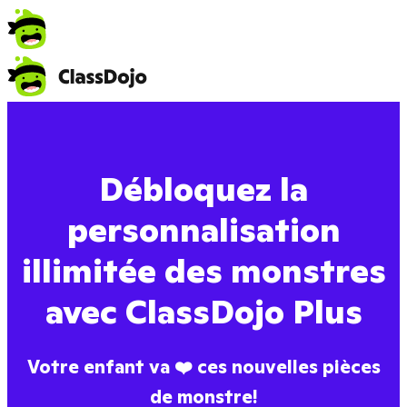
Débloquez la
personnalisation
illimitée des monstres
avec ClassDojo Plus
Votre enfant va ❤️ ces nouvelles pièces
de monstre!