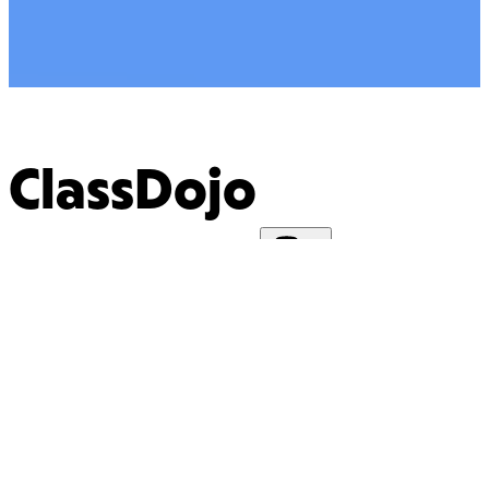
ClassDojo
Notre mission est d’offrir à
Français
chaque enfant une éducation
qu’il aime.
App Store
Google Play