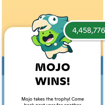
4,458,77
MOJO
WINS!
Mojo takes the trophy! Come
back next year for another