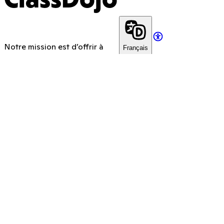
ClassDojo
Notre mission est d’offrir à
Français
chaque enfant une éducation
qu’il aime.
App Store
Google Play
Société
Assistance technique
À propos de nous
Service d'assistance
Presse
Nous contacter
Métiers
Paramètres des cookies
Conception
Avertissement sur la
Accessibilité
transparence lors de la
collecte
Confidentialité et sécurité