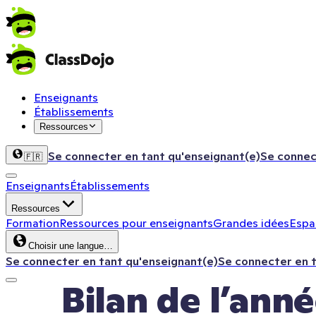
Enseignants
Établissements
Ressources
Se connecter en tant qu'enseignant(e)
Se connec
🇫🇷
Enseignants
Établissements
Ressources
Formation
Ressources pour enseignants
Grandes idées
Espac
Choisir une langue…
Se connecter en tant qu'enseignant(e)
Se connecter en 
Bilan de l’anné